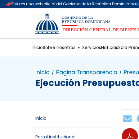
Saltar al contenido principal
Inicio
Sobre nosotros
Servicios
Noticias
Sala Pren
▼
Inicio
Pagina Transparencia
Pres
/
/
Ejecución Presupuesta
Inicio
Portal institucional