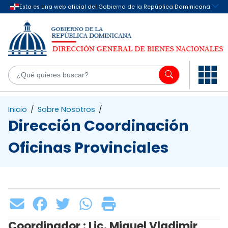
Saltar al contenido principal
¿Q
Inicio
/
Sobre Nosotros
/
Dirección Coordinación
Oficinas Provinciales
Coordinador : Lic. Miguel Vladimir