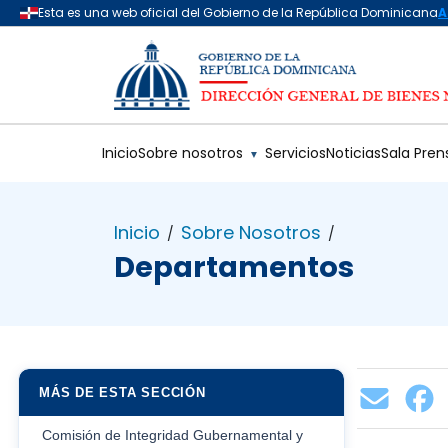
Saltar al contenido principal
Inicio
Sobre nosotros
Servicios
Noticias
Sala Pren
▼
Inicio
Sobre Nosotros
/
/
Departamentos
MÁS DE ESTA SECCIÓN
Comisión de Integridad Gubernamental y