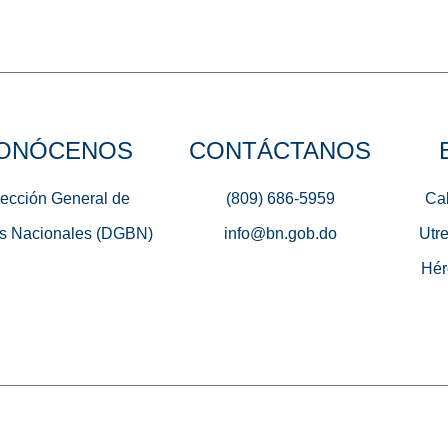
ONÓCENOS
CONTÁCTANOS
rección General de
(809) 686-5959
Cal
s Nacionales (DGBN)
info@bn.gob.do
Utre
Hér