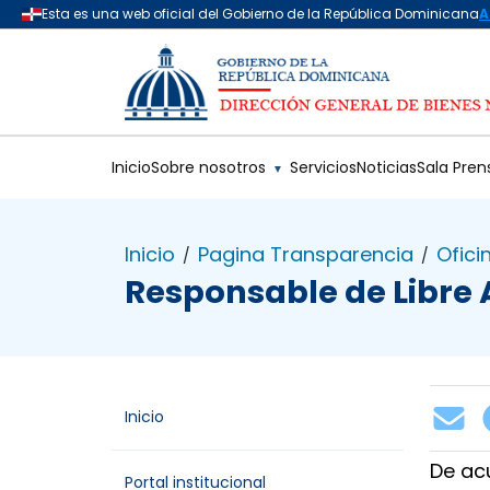
Saltar al contenido principal
Inicio
Sobre nosotros
Servicios
Noticias
Sala Pren
▼
Inicio
Pagina Transparencia
Ofici
/
/
Responsable de Libre 
Inicio
De acu
Portal institucional