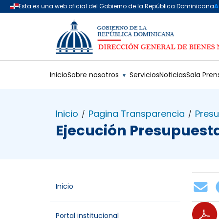
Saltar al contenido principal
Inicio
Sobre nosotros
Servicios
Noticias
Sala Pren
▼
Inicio
Pagina Transparencia
Pres
/
/
Ejecución Presupuesta
Inicio
Portal institucional