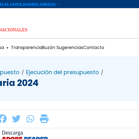
sa
Transparencia
Buzón Sugerencias
Contacto
▼
upuesto
Ejecución del presupuesto
/
/
ria 2024