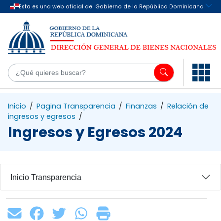
Saltar al contenido principal
¿Q
Inicio
/
Pagina Transparencia
/
Finanzas
/
Relación de
ingresos y egresos
/
Ingresos y Egresos 2024
Inicio Transparencia