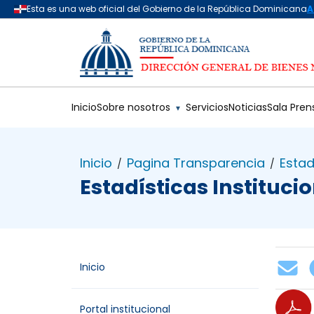
Saltar al contenido principal
Inicio
Sobre nosotros
Servicios
Noticias
Sala Pren
▼
Inicio
Pagina Transparencia
Estad
/
/
Estadísticas Instituci
Inicio
Portal institucional