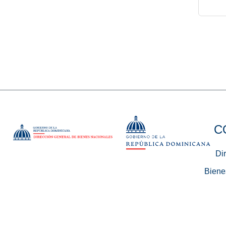
C
Di
Biene