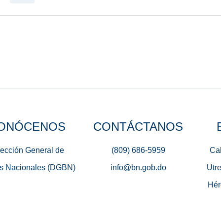
ONÓCENOS
CONTÁCTANOS
rección General de
(809) 686-5959
Cal
s Nacionales (DGBN)
info@bn.gob.do
Utre
Hér