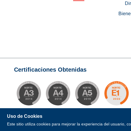
Di
Biene
Certificaciones Obtenidas
Uso de Cookies
© 2026 Todos los Derechos Reservados. Desarrollad
Este sitio utiliza cookies para mejorar la experiencia del usuario, 