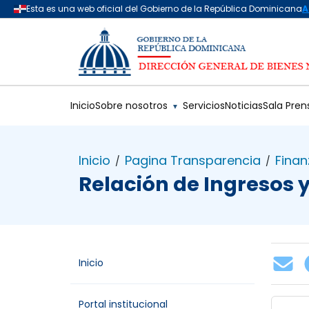
Saltar al contenido principal
Inicio
Sobre nosotros
Servicios
Noticias
Sala Pren
▼
Inicio
Pagina Transparencia
Finan
/
/
Relación de Ingresos 
Inicio
Portal institucional