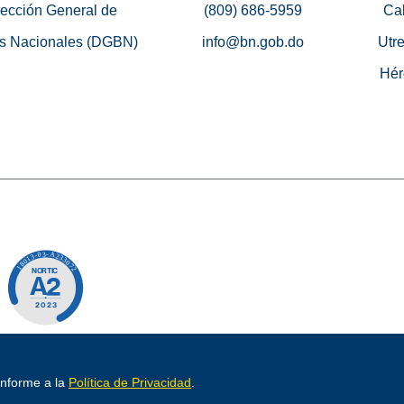
rección General de
(809) 686-5959
Cal
s Nacionales (DGBN)
info@bn.gob.do
Utre
Hér
o por
conforme a la
Política de Privacidad
.