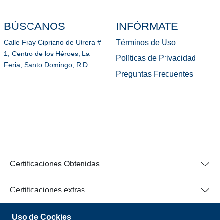
BÚSCANOS
INFÓRMATE
Términos de Uso
Calle Fray Cipriano de Utrera #
1, Centro de los Héroes, La
Políticas de Privacidad
Feria, Santo Domingo, R.D.
Preguntas Frecuentes
Certificaciones Obtenidas
Certificaciones extras
Uso de Cookies
© 2026 Todos los Derechos Reservados.