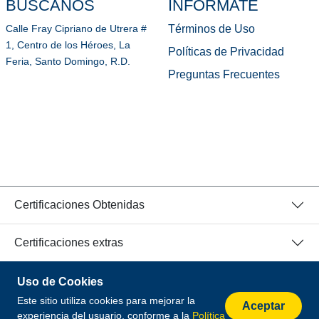
BÚSCANOS
INFÓRMATE
Términos de Uso
Calle Fray Cipriano de Utrera #
1, Centro de los Héroes, La
Políticas de Privacidad
Feria, Santo Domingo, R.D.
Preguntas Frecuentes
Certificaciones Obtenidas
Certificaciones extras
Uso de Cookies
© 2026 Todos los Derechos Reservados.
Este sitio utiliza cookies para mejorar la
Desarrollado por
Aceptar
experiencia del usuario, conforme a la
Política