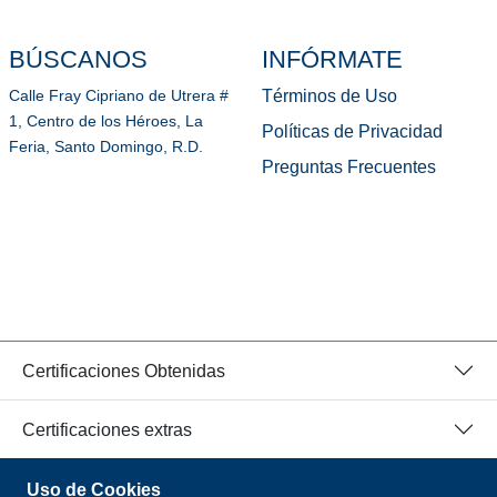
BÚSCANOS
INFÓRMATE
Términos de Uso
Calle Fray Cipriano de Utrera #
1, Centro de los Héroes, La
Políticas de Privacidad
Feria, Santo Domingo, R.D.
Preguntas Frecuentes
Certificaciones Obtenidas
Certificaciones extras
Uso de Cookies
© 2026 Todos los Derechos Reservados.