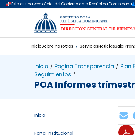
Saltar al contenido principal
Inicio
Sobre nosotros
Servicios
Noticias
Sala Pren
▼
Inicio
Pagina Transparencia
Plan 
/
/
Seguimientos
/
POA Informes trimestr
Inicio
Portal institucional