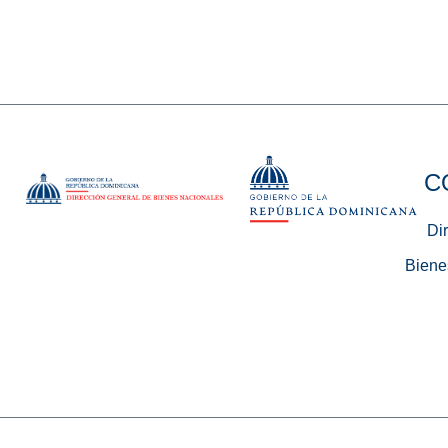
C
Di
Biene