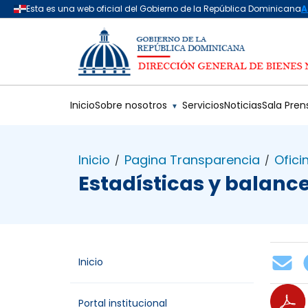
Saltar al contenido principal
Inicio
Sobre nosotros
Servicios
Noticias
Sala Pren
▼
Inicio
Pagina Transparencia
Ofici
/
/
Estadísticas y balance
Inicio
Portal institucional