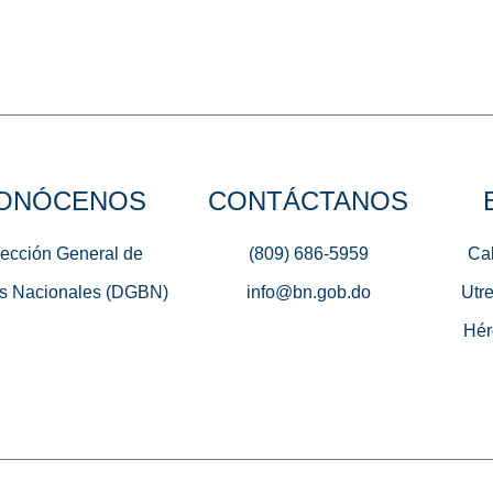
ONÓCENOS
CONTÁCTANOS
rección General de
(809) 686-5959
Cal
s Nacionales (DGBN)
info@bn.gob.do
Utre
Hér