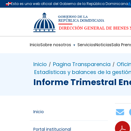
Saltar al contenido principal
Inicio
Sobre nosotros
Servicios
Noticias
Sala Pren
▼
Inicio
Pagina Transparencia
Ofici
/
/
Estadísticas y balances de la gestió
Informe Trimestral E
Inicio
Portal institucional