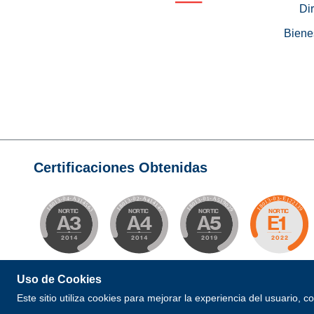
Di
Biene
Certificaciones Obtenidas
Uso de Cookies
© 2026 Todos los Derechos Reservados. Desarrollad
Este sitio utiliza cookies para mejorar la experiencia del usuario, 