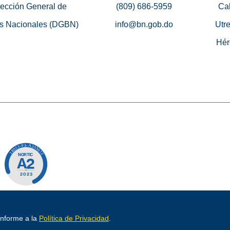
rección General de
(809) 686-5959
Cal
s Nacionales (DGBN)
info@bn.gob.do
Utre
Hér
o por
conforme a la
Política de Privacidad
.