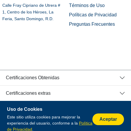
Términos de Uso
Calle Fray Cipriano de Utrera #
1, Centro de los Héroes, La
Políticas de Privacidad
Feria, Santo Domingo, R.D.
Preguntas Frecuentes
Certificaciones Obtenidas
Certificaciones extras
Uso de Cookies
© 2026 Todos los Derechos Reservados.
Este sitio utiliza cookies para mejorar la
Desarrollado por
Aceptar
experiencia del usuario, conforme a la
Política
de Privacidad
.