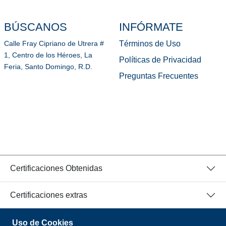
BÚSCANOS
INFÓRMATE
Términos de Uso
Calle Fray Cipriano de Utrera #
1, Centro de los Héroes, La
Políticas de Privacidad
Feria, Santo Domingo, R.D.
Preguntas Frecuentes
Certificaciones Obtenidas
Certificaciones extras
Uso de Cookies
© 2026 Todos los Derechos Reservados.