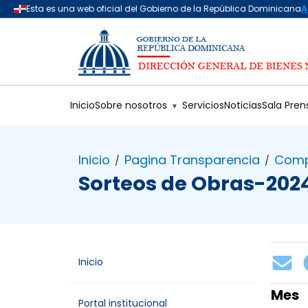
Saltar al contenido principal
Inicio
Sobre nosotros
Servicios
Noticias
Sala Pren
▼
Inicio
Pagina Transparencia
Comp
/
/
Sorteos de Obras-202
Inicio
Mes
Portal institucional