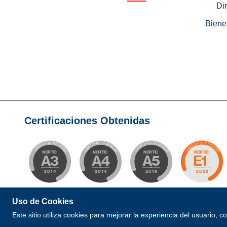
Di
Biene
Certificaciones Obtenidas
Uso de Cookies
© 2026 Todos los Derechos Reservados. Desarrollad
Este sitio utiliza cookies para mejorar la experiencia del usuario, 