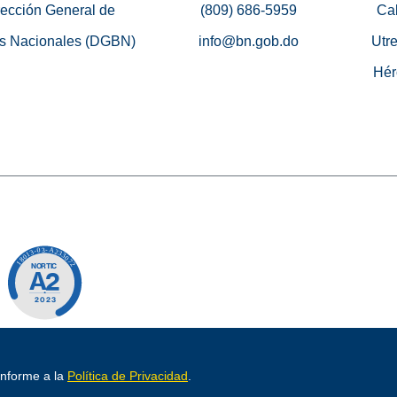
rección General de
(809) 686-5959
Cal
s Nacionales (DGBN)
info@bn.gob.do
Utre
Hér
o por
conforme a la
Política de Privacidad
.