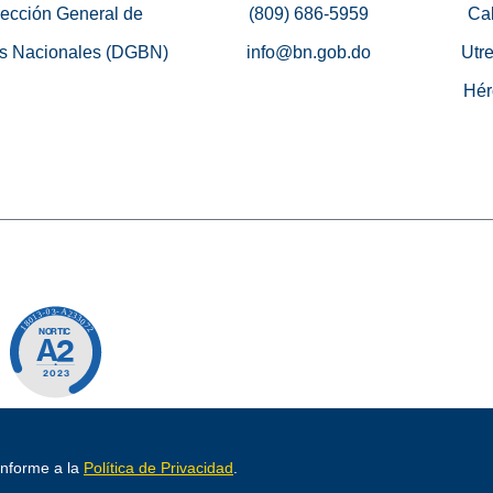
rección General de
(809) 686-5959
Cal
s Nacionales (DGBN)
info@bn.gob.do
Utre
Hér
o por
conforme a la
Política de Privacidad
.