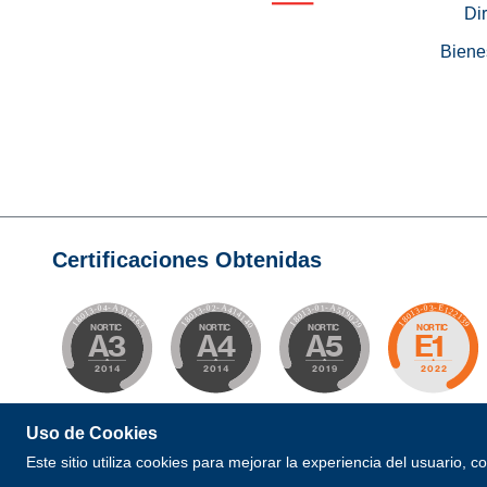
Di
Biene
Certificaciones Obtenidas
Uso de Cookies
© 2026 Todos los Derechos Reservados. Desarrollad
Este sitio utiliza cookies para mejorar la experiencia del usuario, 