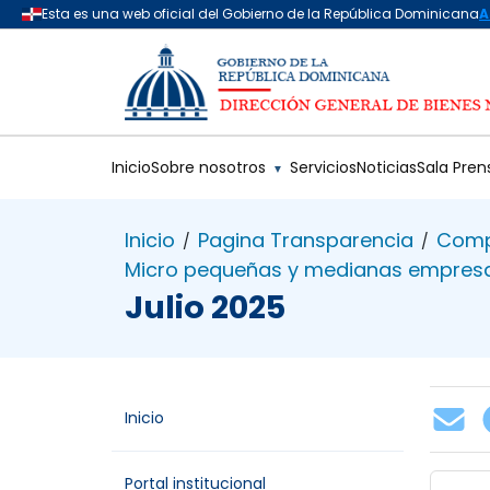
Saltar al contenido principal
Inicio
Sobre nosotros
Servicios
Noticias
Sala Pren
▼
Inicio
Pagina Transparencia
Comp
/
/
Micro pequeñas y medianas empres
Julio 2025
Inicio
Portal institucional