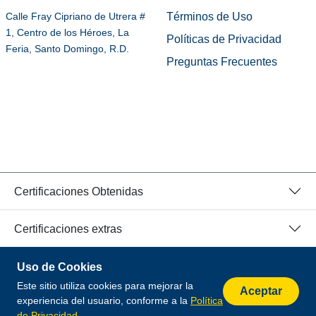
Términos de Uso
Calle Fray Cipriano de Utrera #
1, Centro de los Héroes, La
Políticas de Privacidad
Feria, Santo Domingo, R.D.
Preguntas Frecuentes
Certificaciones Obtenidas
Certificaciones extras
Uso de Cookies
© 2026 Todos los Derechos Reservados.
Este sitio utiliza cookies para mejorar la
Desarrollado por
Aceptar
experiencia del usuario, conforme a la
Política
de Privacidad
.