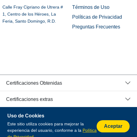
Términos de Uso
Calle Fray Cipriano de Utrera #
1, Centro de los Héroes, La
Políticas de Privacidad
Feria, Santo Domingo, R.D.
Preguntas Frecuentes
Certificaciones Obtenidas
Certificaciones extras
Uso de Cookies
© 2026 Todos los Derechos Reservados.
Este sitio utiliza cookies para mejorar la
Desarrollado por
Aceptar
experiencia del usuario, conforme a la
Política
de Privacidad
.