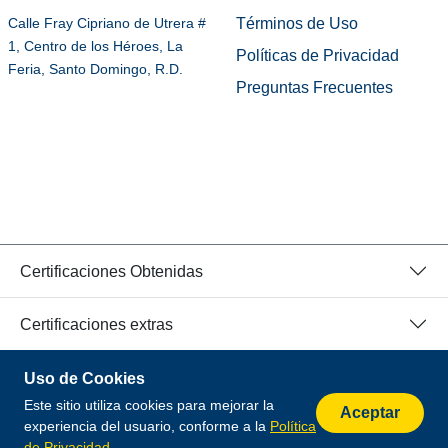
Términos de Uso
Calle Fray Cipriano de Utrera #
1, Centro de los Héroes, La
Políticas de Privacidad
Feria, Santo Domingo, R.D.
Preguntas Frecuentes
Certificaciones Obtenidas
Certificaciones extras
Uso de Cookies
© 2026 Todos los Derechos Reservados.
Este sitio utiliza cookies para mejorar la
Desarrollado por
Aceptar
experiencia del usuario, conforme a la
Política
de Privacidad
.