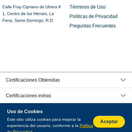
Términos de Uso
Calle Fray Cipriano de Utrera #
1, Centro de los Héroes, La
Políticas de Privacidad
Feria, Santo Domingo, R.D.
Preguntas Frecuentes
Certificaciones Obtenidas
Certificaciones extras
Uso de Cookies
© 2026 Todos los Derechos Reservados.
Este sitio utiliza cookies para mejorar la
Desarrollado por
Aceptar
experiencia del usuario, conforme a la
Política
de Privacidad
.