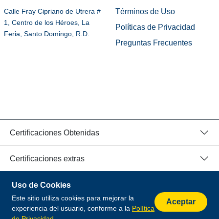
Términos de Uso
Calle Fray Cipriano de Utrera #
1, Centro de los Héroes, La
Políticas de Privacidad
Feria, Santo Domingo, R.D.
Preguntas Frecuentes
Certificaciones Obtenidas
Certificaciones extras
Uso de Cookies
© 2026 Todos los Derechos Reservados.
Este sitio utiliza cookies para mejorar la
Desarrollado por
Aceptar
experiencia del usuario, conforme a la
Política
de Privacidad
.