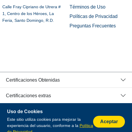
Términos de Uso
Calle Fray Cipriano de Utrera #
1, Centro de los Héroes, La
Políticas de Privacidad
Feria, Santo Domingo, R.D.
Preguntas Frecuentes
Certificaciones Obtenidas
Certificaciones extras
Uso de Cookies
© 2026 Todos los Derechos Reservados.
Este sitio utiliza cookies para mejorar la
Desarrollado por
Aceptar
experiencia del usuario, conforme a la
Política
de Privacidad
.