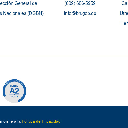
rección General de
(809) 686-5959
Cal
s Nacionales (DGBN)
info@bn.gob.do
Utre
Hér
o por
conforme a la
Política de Privacidad
.