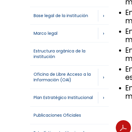
m
E
›
Base legal de la institución
m
E
›
Marco legal
m
E
Estructura orgánica de la
institución
m
E
Oficina de Libre Acceso a la
e
›
Información (OAI)
E
m
›
Plan Estratégico Institucional
Publicaciones Oficiales