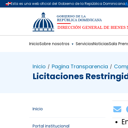
Saltar al contenido principal
Inicio
Sobre nosotros
Servicios
Noticias
Sala Pren
▼
Inicio
Pagina Transparencia
Comp
/
/
Licitaciones Restring
Inicio
E
Portal institucional