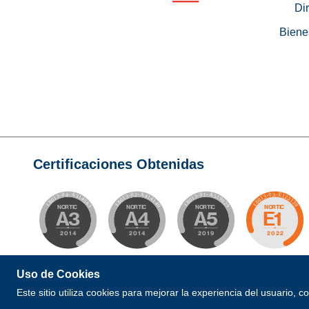
Di
Biene
Certificaciones Obtenidas
Uso de Cookies
© 2026 Todos los Derechos Reservados. Desarrollad
Este sitio utiliza cookies para mejorar la experiencia del usuario, 