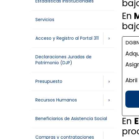
baj
Estadísticas Institucionales
En
M
Servicios
baj
›
Acceso y Registro al Portal 311
DGBN
Adqu
Declaraciones Juradas de
Patrimonio (DJP)
Asig
Abri
›
Presupuesto
›
Recursos Humanos
En
E
Beneficiarios de Asistencia Social
pro
Compras y contrataciones