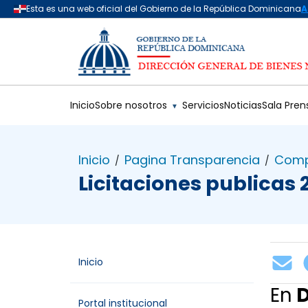
Saltar al contenido principal
Inicio
Sobre nosotros
Servicios
Noticias
Sala Pren
▼
Inicio
Pagina Transparencia
Comp
/
/
Licitaciones publicas 
Inicio
En
D
Portal institucional