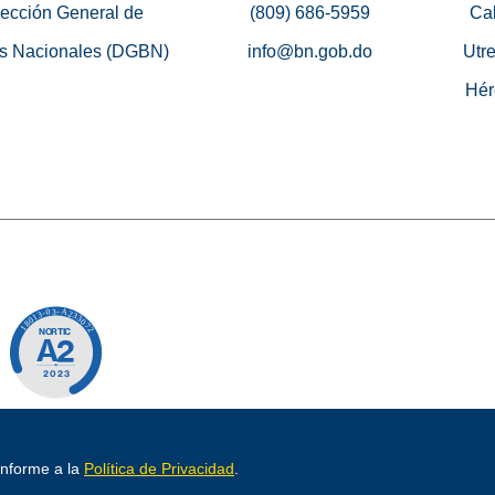
rección General de
(809) 686-5959
Cal
s Nacionales (DGBN)
info@bn.gob.do
Utre
Hér
o por
conforme a la
Política de Privacidad
.