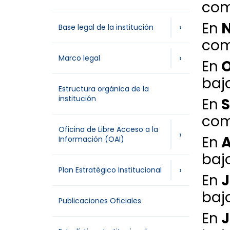
com
En
N
›
Base legal de la institución
com
›
Marco legal
En
O
baj
Estructura orgánica de la
institución
En
S
com
Oficina de Libre Acceso a la
›
En
A
Información (OAI)
baj
›
Plan Estratégico Institucional
En
J
baj
Publicaciones Oficiales
En
J