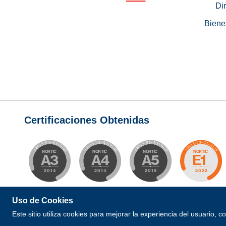
Di
Biene
Certificaciones Obtenidas
Uso de Cookies
© 2026 Todos los Derechos Reservados. Desarrollad
Este sitio utiliza cookies para mejorar la experiencia del usuario, 