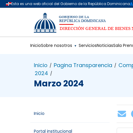
Saltar al contenido principal
Inicio
Sobre nosotros
Servicios
Noticias
Sala Pren
▼
Inicio
Pagina Transparencia
Comp
/
/
2024
/
Marzo 2024
Inicio
Portal institucional