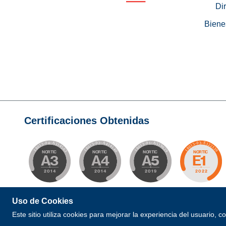
Di
Biene
Certificaciones Obtenidas
Uso de Cookies
© 2026 Todos los Derechos Reservados. Desarrollad
Este sitio utiliza cookies para mejorar la experiencia del usuario, 