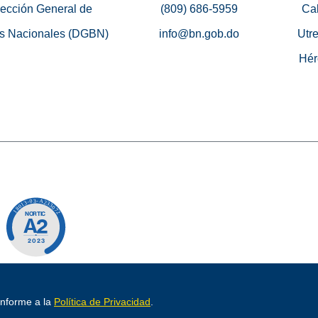
rección General de
(809) 686-5959
Cal
s Nacionales (DGBN)
info@bn.gob.do
Utre
Hér
o por
conforme a la
Política de Privacidad
.