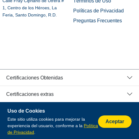
Términos de Uso
Calle Fray Cipriano de Utrera #
1, Centro de los Héroes, La
Políticas de Privacidad
Feria, Santo Domingo, R.D.
Preguntas Frecuentes
Certificaciones Obtenidas
Certificaciones extras
Uso de Cookies
© 2026 Todos los Derechos Reservados.
Este sitio utiliza cookies para mejorar la
Desarrollado por
Aceptar
experiencia del usuario, conforme a la
Política
de Privacidad
.