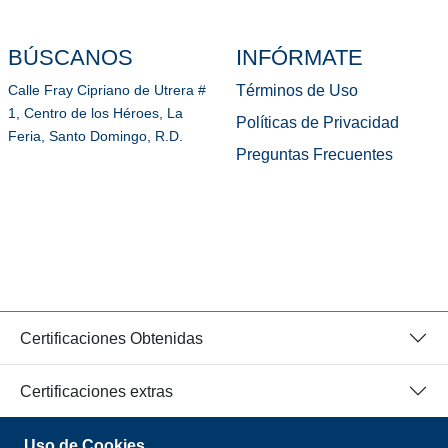
BÚSCANOS
INFÓRMATE
Términos de Uso
Calle Fray Cipriano de Utrera #
1, Centro de los Héroes, La
Políticas de Privacidad
Feria, Santo Domingo, R.D.
Preguntas Frecuentes
Certificaciones Obtenidas
Certificaciones extras
Uso de Cookies
© 2026 Todos los Derechos Reservados.