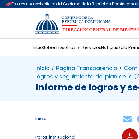
Saltar al contenido principal
Inicio
Sobre nosotros
Servicios
Noticias
Sala Pren
▼
Inicio
Pagina Transparencia
Comi
/
/
logros y seguimiento del plan de la 
Informe de logros y se
Inicio
Portal institucional