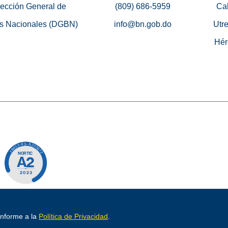
rección General de
(809) 686-5959
Cal
s Nacionales (DGBN)
info@bn.gob.do
Utre
Hér
o por
conforme a la
Política de Privacidad
.