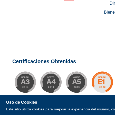
Di
Biene
Certificaciones Obtenidas
Uso de Cookies
© 2026 Todos los Derechos Reservados. Desarrollad
Este sitio utiliza cookies para mejorar la experiencia del usuario, 