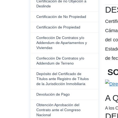
Certificación de no Objeción a
Deslinde
DE
Certificación de No Propiedad
Certif
Certificación de Propiedad
Cámar
Confección De Contratos y/o
del c
Addendum de Apartamentos y
Viviendas
Estad
de fec
Confección De Contratos y/o
Addendum de Terreno
SO
Depósito del Certificado de
Títulos ante Registro de Títulos
de la Jurisdicción Inmobiliaria
Devolución de Pago
A 
Obtención Aprobación del
A los 
Contrato ante el Congreso
DE
Nacional