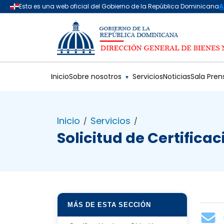
Saltar al contenido principal
Inicio
Sobre nosotros
Servicios
Noticias
Sala Pren
▼
Inicio
Servicios
/
/
Solicitud de Certifica
MÁS DE ESTA SECCIÓN