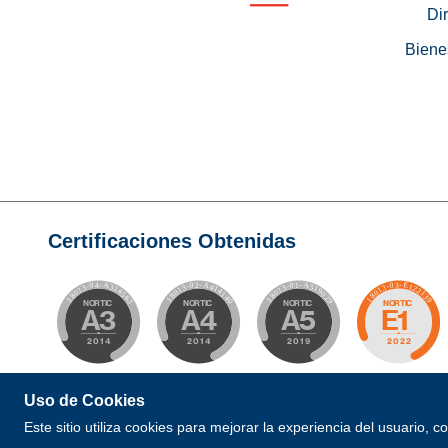
Di
Biene
Certificaciones Obtenidas
Uso de Cookies
© 2026 Todos los Derechos Reservados. Desarrollad
Este sitio utiliza cookies para mejorar la experiencia del usuario, 