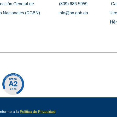
rección General de
(809) 686-5959
Cal
s Nacionales (DGBN)
info@bn.gob.do
Utre
Hér
o por
conforme a la
Política de Privacidad
.