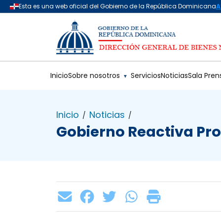
Saltar al contenido principal
Inicio
Sobre nosotros
Servicios
Noticias
Sala Pren
▼
Inicio
Noticias
/
/
Gobierno Reactiva Pr