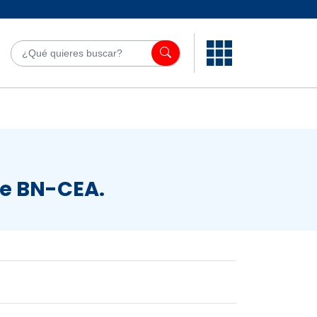
¿Qué quieres bu
de BN-CEA.