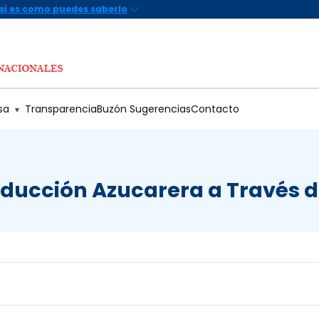
sa
Transparencia
Buzón Sugerencias
Contacto
▼
oducción Azucarera a Través 