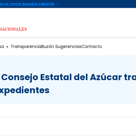
sa
Transparencia
Buzón Sugerencias
Contacto
▼
 Consejo Estatal del Azúcar tr
expedientes