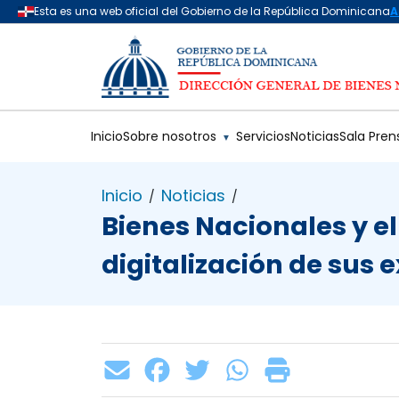
Saltar al contenido principal
Inicio
Sobre nosotros
Servicios
Noticias
Sala Pren
▼
Inicio
Noticias
/
/
Bienes Nacionales y el
digitalización de sus 