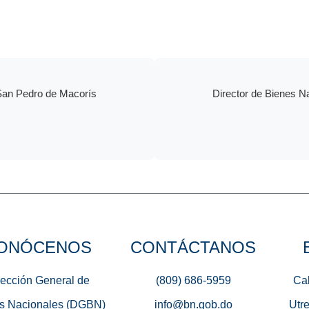
 San Pedro de Macorís
Director de Bienes N
ONÓCENOS
CONTÁCTANOS
rección General de
(809) 686-5959
Cal
s Nacionales (DGBN)
info@bn.gob.do
Utre