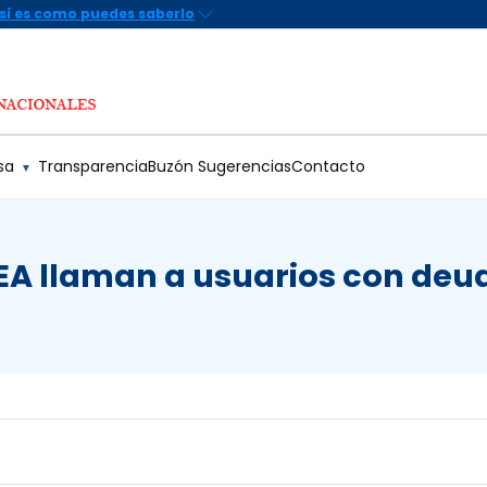
sa
Transparencia
Buzón Sugerencias
Contacto
▼
EA llaman a usuarios con deud