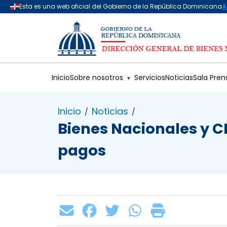
Saltar al contenido principal
Inicio
Sobre nosotros
Servicios
Noticias
Sala Pren
▼
Inicio
Noticias
/
/
Bienes Nacionales y C
pagos