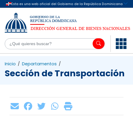
Saltar al contenido principal
¿Q
Inicio
/
Departamentos
/
Sección de Transportación