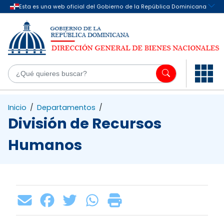
Saltar al contenido principal
¿Q
Inicio
/
Departamentos
/
División de Recursos
Humanos