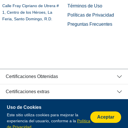
Términos de Uso
Calle Fray Cipriano de Utrera #
1, Centro de los Héroes, La
Políticas de Privacidad
Feria, Santo Domingo, R.D.
Preguntas Frecuentes
Certificaciones Obtenidas
Certificaciones extras
Uso de Cookies
© 2026 Todos los Derechos Reservados.
Este sitio utiliza cookies para mejorar la
Desarrollado por
Aceptar
experiencia del usuario, conforme a la
Política
de Privacidad
.