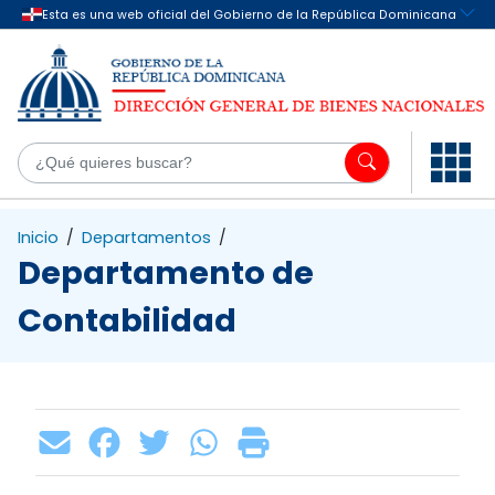
Saltar al contenido principal
¿Q
Inicio
/
Departamentos
/
Departamento de
Contabilidad